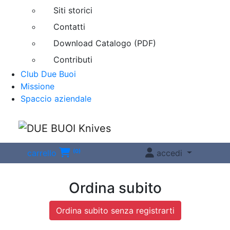
Siti storici
Contatti
Download Catalogo (PDF)
Contributi
Club Due Buoi
Missione
Spaccio aziendale
Menu
carrello
(0)
accedi
Ordina subito
Ordina subito senza registrarti