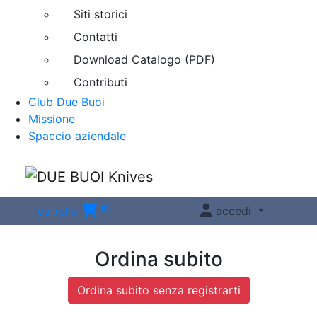
Siti storici
Contatti
Download Catalogo (PDF)
Contributi
Club Due Buoi
Missione
Spaccio aziendale
Menu
carrello
(0)
accedi
Ordina subito
Ordina subito senza registrarti